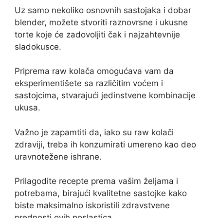
Uz samo nekoliko osnovnih sastojaka i dobar
blender, možete stvoriti raznovrsne i ukusne
torte koje će zadovoljiti čak i najzahtevnije
sladokusce.
Priprema raw kolača omogućava vam da
eksperimentišete sa različitim voćem i
sastojcima, stvarajući jedinstvene kombinacije
ukusa.
Važno je zapamtiti da, iako su raw kolači
zdraviji, treba ih konzumirati umereno kao deo
uravnotežene ishrane.
Prilagodite recepte prema vašim željama i
potrebama, birajući kvalitetne sastojke kako
biste maksimalno iskoristili zdravstvene
prednosti ovih poslastica.