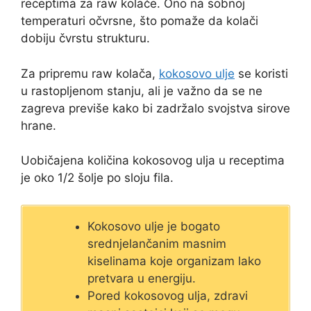
receptima za raw kolače. Ono na sobnoj
temperaturi očvrsne, što pomaže da kolači
dobiju čvrstu strukturu.
Za pripremu raw kolača,
kokosovo ulje
se koristi
u rastopljenom stanju, ali je važno da se ne
zagreva previše kako bi zadržalo svojstva sirove
hrane.
Uobičajena količina kokosovog ulja u receptima
je oko 1/2 šolje po sloju fila.
Kokosovo ulje je bogato
srednjelančanim masnim
kiselinama koje organizam lako
pretvara u energiju.
Pored kokosovog ulja, zdravi