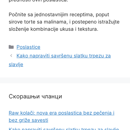
Počnite sa jednostavnijim receptima, poput
sirove torte sa malinama, i postepeno istražujte
složenije kombinacije ukusa i tekstura.
Categories
Poslastice
Kako napraviti savršenu slatku trpezu za
slavlje
Скорашњи чланци
Raw kolači: nova era poslastica bez pečenja i
bez griže savesti
Kako napraviti savršenu slatku trpezu za slavlje