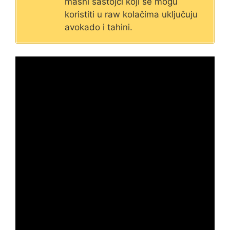
masni sastojci koji se mogu
koristiti u raw kolačima uključuju
avokado i tahini.