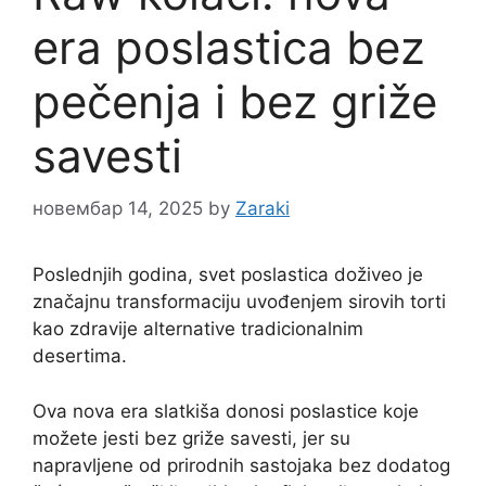
era poslastica bez
pečenja i bez griže
savesti
новембар 14, 2025
by
Zaraki
Poslednjih godina, svet poslastica doživeo je
značajnu transformaciju uvođenjem sirovih torti
kao zdravije alternative tradicionalnim
desertima.
Ova nova era slatkiša donosi poslastice koje
možete jesti bez griže savesti, jer su
napravljene od prirodnih sastojaka bez dodatog