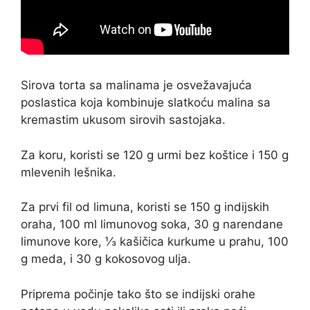
Sirova torta sa malinama je osvežavajuća
poslastica koja kombinuje slatkoću malina sa
kremastim ukusom sirovih sastojaka.
Za koru, koristi se 120 g urmi bez koštice i 150 g
mlevenih lešnika.
Za prvi fil od limuna, koristi se 150 g indijskih
oraha, 100 ml limunovog soka, 30 g narendane
limunove kore, ⅓ kašičica kurkume u prahu, 100
g meda, i 30 g kokosovog ulja.
Priprema počinje tako što se indijski orahe