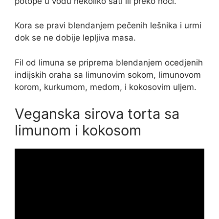
potope u vodu nekoliko sati ili preko noći.
Kora se pravi blendanjem pečenih lešnika i urmi
dok se ne dobije lepljiva masa.
Fil od limuna se priprema blendanjem ocedjenih
indijskih oraha sa limunovim sokom, limunovom
korom, kurkumom, medom, i kokosovim uljem.
Veganska sirova torta sa
limunom i kokosom