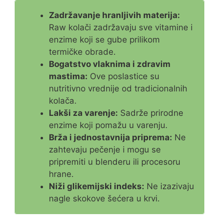
Zadržavanje hranljivih materija:
Raw kolači zadržavaju sve vitamine i
enzime koji se gube prilikom
termičke obrade.
Bogatstvo vlaknima i zdravim
mastima:
Ove poslastice su
nutritivno vrednije od tradicionalnih
kolača.
Lakši za varenje:
Sadrže prirodne
enzime koji pomažu u varenju.
Brža i jednostavnija priprema:
Ne
zahtevaju pečenje i mogu se
pripremiti u blenderu ili procesoru
hrane.
Niži glikemijski indeks:
Ne izazivaju
nagle skokove šećera u krvi.