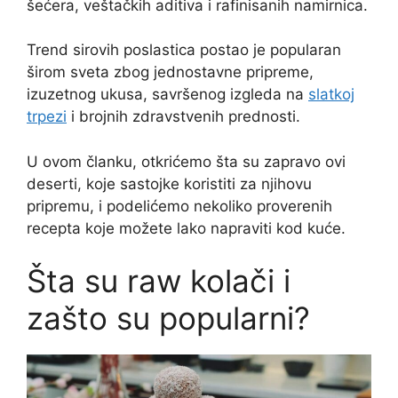
šećera, veštačkih aditiva i rafinisanih namirnica.
Trend sirovih poslastica postao je popularan
širom sveta zbog jednostavne pripreme,
izuzetnog ukusa, savršenog izgleda na
slatkoj
trpezi
i brojnih zdravstvenih prednosti.
U ovom članku, otkrićemo šta su zapravo ovi
deserti, koje sastojke koristiti za njihovu
pripremu, i podelićemo nekoliko proverenih
recepta koje možete lako napraviti kod kuće.
Šta su raw kolači i
zašto su popularni?