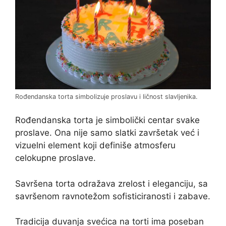
Rođendanska torta simbolizuje proslavu i ličnost slavljenika.
Rođendanska torta je simbolički centar svake
proslave. Ona nije samo slatki završetak već i
vizuelni element koji definiše atmosferu
celokupne proslave.
Savršena torta odražava zrelost i eleganciju, sa
savršenom ravnotežom sofisticiranosti i zabave.
Tradicija duvanja svećica na torti ima poseban