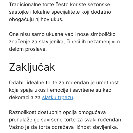
Tradicionalne torte često koriste sezonske
sastojke i lokalne specijalitete koji dodatno
obogaćuju njihov ukus.
One nisu samo ukusne već i nose simboličko
značenje za slavljenika, čineći ih nezamenjivim
delom proslave.
Zaključak
Odabir idealne torte za rođendan je umetnost
koja spaja ukus i emocije i savršene su kao
dekoracija za
slatku trpezu
.
Raznolikost dostupnih opcija omogućava
pronalaženje savršene torte za svaki rođendan.
Važno je da torta odražava ličnost slavljenika.