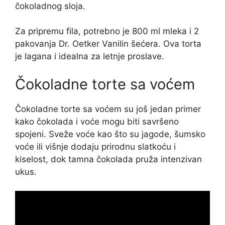
čokoladnog sloja.
Za pripremu fila, potrebno je 800 ml mleka i 2
pakovanja Dr. Oetker Vanilin šećera. Ova torta
je lagana i idealna za letnje proslave.
Čokoladne torte sa voćem
Čokoladne torte sa voćem su još jedan primer
kako čokolada i voće mogu biti savršeno
spojeni. Sveže voće kao što su jagode, šumsko
voće ili višnje dodaju prirodnu slatkoću i
kiselost, dok tamna čokolada pruža intenzivan
ukus.