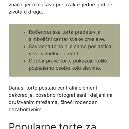
značaj jer označava prelazak iz jedne godine
života u drugu.
Rođendanska torta predstavlja
simbolični centar svake proslave.
Savršena torta nije samo poslastica
već i vizuelni element.
Odabir prave torte pokazuje koliko
poznajemo osobu koju slavimo.
Danas, torte postaju centralni element
dekoracije, posebno fotografisani i deljeni na
društvenim mrežama, čineći rođendan
nezaboravnim.
Popularne torte za