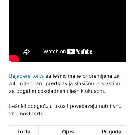
Bajadera torta
sa lešnicima je pripremljena za
44. rođendan i predstavlja klasičnu poslasticu
sa bogatim čokoladnim i lešnik ukusom.
Lešnici obogaćuju ukus i povećavaju nutritivnu
vrednost torte.
Torta
Opis
Prigoda