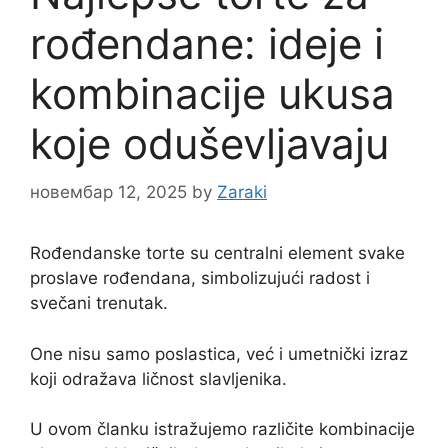
rođendane: ideje i
kombinacije ukusa
koje oduševljavaju
новембар 12, 2025
by
Zaraki
Rođendanske torte su centralni element svake
proslave rođendana, simbolizujući radost i
svečani trenutak.
One nisu samo poslastica, već i umetnički izraz
koji odražava ličnost slavljenika.
U ovom članku istražujemo različite kombinacije