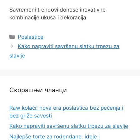
Savremeni trendovi donose inovativne
kombinacije ukusa i dekoracija.
Categories
Poslastice
Kako napraviti savršenu slatku trpezu za
slavlje
Скорашњи чланци
Raw kolači: nova era poslastica bez pečenja i
bez griže savesti
Kako napraviti savršenu slatku trpezu za slavlje
Najlepše torte za rođendane: ideje i