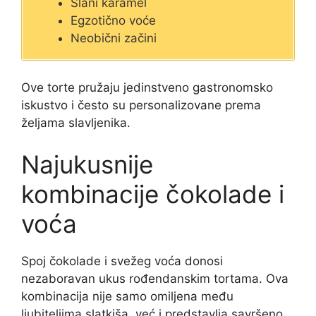
Slani karamel
Egzotično voće
Neobični začini
Ove torte pružaju jedinstveno gastronomsko
iskustvo i često su personalizovane prema
željama slavljenika.
Najukusnije
kombinacije čokolade i
voća
Spoj čokolade i svežeg voća donosi
nezaboravan ukus rođendanskim tortama. Ova
kombinacija nije samo omiljena među
ljubiteljima slatkiša, već i predstavlja savršeno