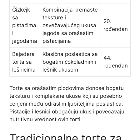
Čizkejk
Kombinacija kremaste
sa
teksture i
20.
pistaćima
osvežavajućeg ukusa
rođendan
i
jagoda sa orašastim
jagodama
pistacijama
Bajadera
Klasična poslastica sa
44.
torta sa
bogatim čokoladnim i
rođendan
lešnicima
lešnik ukusom
Torte sa orašastim plodovima donose bogatu
teksturu i kompleksne ukuse koji su posebno
cenjeni među odraslim ljubiteljima poslastica.
Pistacije i lešnici obogaćuju ukus i povećavaju
nutritivnu vrednost ovih torti.
Tradicionalne torte za