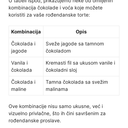
U tabeli ispod, prikazujemo neke od omiljenih
kombinacija čokolade i voća koje možete
koristiti za vaše rođendanske torte:
Kombinacija
Opis
Čokolada i
Sveže jagode sa tamnom
jagode
čokoladom
Vanila i
Kremasti fil sa ukusom vanile i
čokolada
čokoladni sloj
Čokolada i
Tamna čokolada sa svežim
maline
malinama
Ove kombinacije nisu samo ukusne, već i
vizuelno privlačne, što ih čini savršenim za
rođendanske proslave.