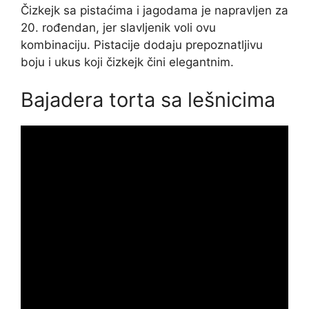
Čizkejk sa pistaćima i jagodama je napravljen za
20. rođendan, jer slavljenik voli ovu
kombinaciju. Pistacije dodaju prepoznatljivu
boju i ukus koji čizkejk čini elegantnim.
Bajadera torta sa lešnicima