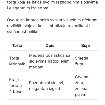
torta koja se ističe svojim raznobojnim slojevima
i elegantnim izgledom.
Ova torta impresionira svojim vizuelnim efektom
različitih slojeva koji simbolizuju raznolikost i
svečanost prilike.
Torta
Opis
Boje
Medena poslastica sa
Torta
Smeđa,
slojevima natopljenim
Medovik
žuta
medom
Crvena,
Kraljica
Raznobojni slojevi,
žuta,
torta u
elegantan izgled
zelena,
4 boje
plava