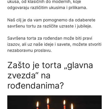
ukusa, od klasičnih do modernih, koje
odgovaraju različitim ukusima i prilikama.
Naš cilj je da vam pomognemo da odaberete
savršenu tortu za različite uzraste i jubileje.
Savršena torta za rođendan može biti pravi
izazov, ali uz naše ideje i savete, možete stvoriti
nezaboravnu proslavu.
Zašto je torta „glavna
zvezda“ na
rođendanima?