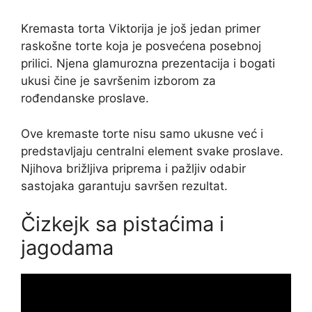
Kremasta torta Viktorija je još jedan primer
raskošne torte koja je posvećena posebnoj
prilici. Njena glamurozna prezentacija i bogati
ukusi čine je savršenim izborom za
rođendanske proslave.
Ove kremaste torte nisu samo ukusne već i
predstavljaju centralni element svake proslave.
Njihova brižljiva priprema i pažljiv odabir
sastojaka garantuju savršen rezultat.
Čizkejk sa pistaćima i
jagodama